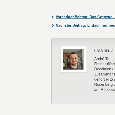
Vorheriger Beitrag:
Das Gottestei
Nächster Beitrag:
Einfach nur bes
ÜBER DEN A
André Taute
Freiberuflic
Redaktion (K
Zusammenste
gehört er z
Rodenberg un
am Rübenbe