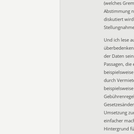
(welches Gremi
Abstimmung noc
diskutiert wir
Stellungnahme
Und ich lese a
überbedenkens
der Daten sein
Passagen, die 
beispielsweis
durch Vermiete
beispielsweis
Gebührenregel
Gesetzesänder
Umsetzung zu
einfacher mac
Hintergrund fü