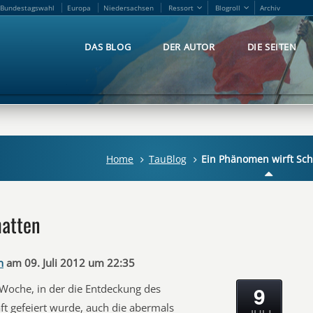
Bundestagswahl
Europa
Niedersachsen
Ressort
Blogroll
Archiv
Bundestagswahl
Europa
Niedersachsen
Ressort
Blogroll
Archiv
DAS BLOG
DER AUTOR
DIE SEITEN
DAS BLOG
DER AUTOR
DIE SEITEN
Home
TauBlog
Ein Phänomen wirft Sch
hatten
n
am 09. Juli 2012 um 22:35
9
Woche, in der die Entdeckung des
aft gefeiert wurde, auch die abermals