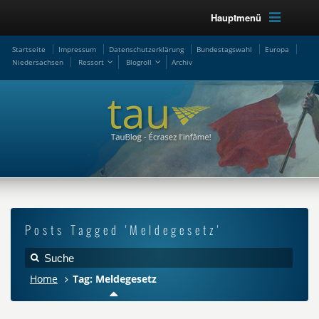
Hauptmenü
Startseite
Impressum
Datenschutzerklärung
Bundestagswahl
Europa
Niedersachsen
Ressort
Blogroll
Archiv
Posts Tagged 'Meldegesetz'
Home
Tag: Meldegesetz