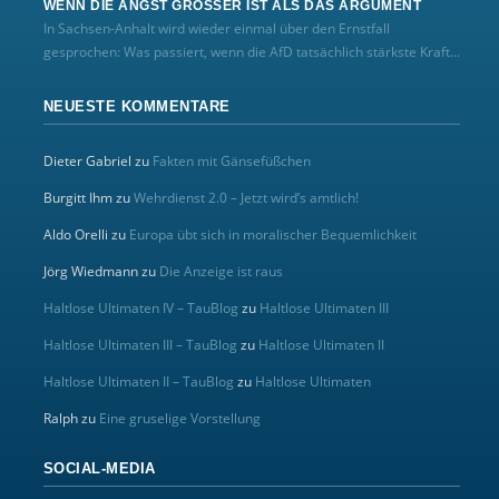
WENN DIE ANGST GRÖSSER IST ALS DAS ARGUMENT
In Sachsen-Anhalt wird wieder einmal über den Ernstfall
gesprochen: Was passiert, wenn die AfD tatsächlich stärkste Kraft...
NEUESTE KOMMENTARE
Dieter Gabriel
zu
Fakten mit Gänsefüßchen
Burgitt Ihm
zu
Wehrdienst 2.0 – Jetzt wird’s amtlich!
Aldo Orelli
zu
Europa übt sich in moralischer Bequemlichkeit
Jörg Wiedmann
zu
Die Anzeige ist raus
Haltlose Ultimaten IV – TauBlog
zu
Haltlose Ultimaten III
Haltlose Ultimaten III – TauBlog
zu
Haltlose Ultimaten II
Haltlose Ultimaten II – TauBlog
zu
Haltlose Ultimaten
Ralph
zu
Eine gruselige Vorstellung
SOCIAL-MEDIA