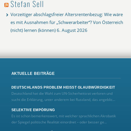
Stefan Sell
Vorzeitiger abschlagsfreier Altersrentenbezug: Wie wäre
es mit Ausnahmen für „Schwerarbeiter“? Von Österreich
(nicht) lernen (können)
6. August 2026
AKTUELLE BEITRÄGE
DEUTSCHLANDS PROBLEM HEISST GLAUBWÜRDIGKEIT
Deutschland hat die Wahl zum UN‑Sicherheitsrat verloren und
sucht die Erklärung, unter anderem bei Russland, das angeblic...
SELEKTIVE EMPÖRUNG
Es ist schon bemerkenswert, mit welcher sprachlichen Akrobatik
der Spiegel politische Realität einordnet – oder besser ge...