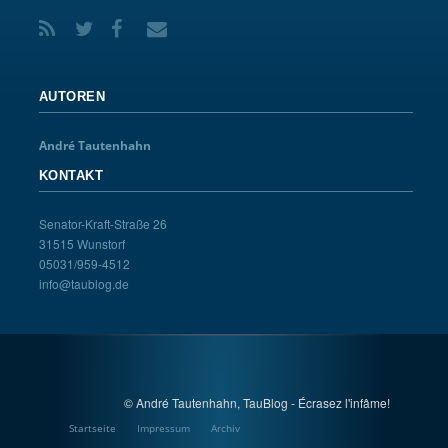
AUTOREN
André Tautenhahn
KONTAKT
Senator-Kraft-Straße 26
31515 Wunstorf
05031/959-4512
info@taublog.de
© André Tautenhahn, TauBlog - Écrasez l'infâme!
Startseite
Impressum
Archiv