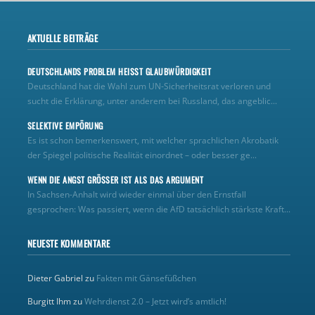
AKTUELLE BEITRÄGE
DEUTSCHLANDS PROBLEM HEISST GLAUBWÜRDIGKEIT
Deutschland hat die Wahl zum UN‑Sicherheitsrat verloren und
sucht die Erklärung, unter anderem bei Russland, das angeblic...
SELEKTIVE EMPÖRUNG
Es ist schon bemerkenswert, mit welcher sprachlichen Akrobatik
der Spiegel politische Realität einordnet – oder besser ge...
WENN DIE ANGST GRÖSSER IST ALS DAS ARGUMENT
In Sachsen-Anhalt wird wieder einmal über den Ernstfall
gesprochen: Was passiert, wenn die AfD tatsächlich stärkste Kraft...
NEUESTE KOMMENTARE
Dieter Gabriel
zu
Fakten mit Gänsefüßchen
Burgitt Ihm
zu
Wehrdienst 2.0 – Jetzt wird’s amtlich!