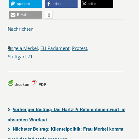
spenden
teilen
teilen
E-Mail
Nachrichten
Angela Merkel
,
EU Parlament
,
Protest
,
Stuttgart 21
drucken
PDF
Vorheriger Beitrag:
Der Hartz-IV Referentenentwurf im
absurden Wortlaut
Nächster Beitrag:
Klientelpolitik: Frau Merkel kommt