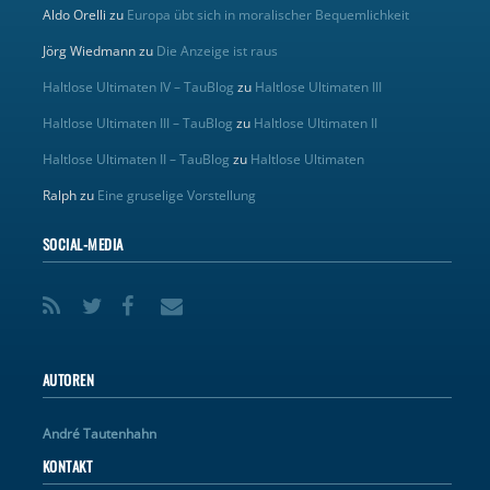
Aldo Orelli
zu
Europa übt sich in moralischer Bequemlichkeit
Jörg Wiedmann
zu
Die Anzeige ist raus
Haltlose Ultimaten IV – TauBlog
zu
Haltlose Ultimaten III
Haltlose Ultimaten III – TauBlog
zu
Haltlose Ultimaten II
Haltlose Ultimaten II – TauBlog
zu
Haltlose Ultimaten
Ralph
zu
Eine gruselige Vorstellung
SOCIAL-MEDIA
AUTOREN
André Tautenhahn
KONTAKT