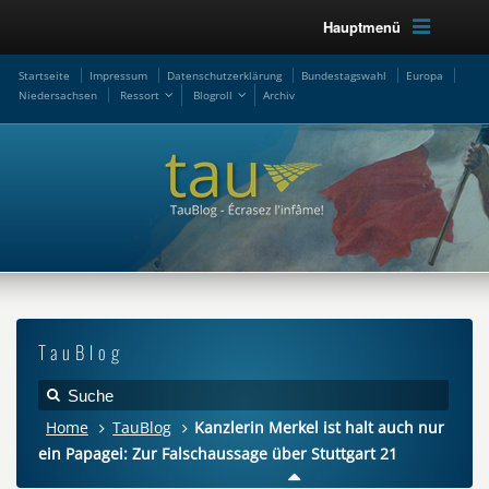
Hauptmenü
Startseite
Impressum
Datenschutzerklärung
Bundestagswahl
Europa
Niedersachsen
Ressort
Blogroll
Archiv
TauBlog
Home
TauBlog
Kanzlerin Merkel ist halt auch nur
ein Papagei: Zur Falschaussage über Stuttgart 21