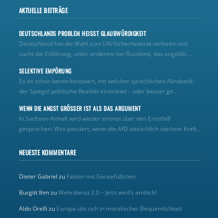
AKTUELLE BEITRÄGE
DEUTSCHLANDS PROBLEM HEISST GLAUBWÜRDIGKEIT
Deutschland hat die Wahl zum UN‑Sicherheitsrat verloren und
sucht die Erklärung, unter anderem bei Russland, das angeblic...
SELEKTIVE EMPÖRUNG
Es ist schon bemerkenswert, mit welcher sprachlichen Akrobatik
der Spiegel politische Realität einordnet – oder besser ge...
WENN DIE ANGST GRÖSSER IST ALS DAS ARGUMENT
In Sachsen-Anhalt wird wieder einmal über den Ernstfall
gesprochen: Was passiert, wenn die AfD tatsächlich stärkste Kraft...
NEUESTE KOMMENTARE
Dieter Gabriel
zu
Fakten mit Gänsefüßchen
Burgitt Ihm
zu
Wehrdienst 2.0 – Jetzt wird’s amtlich!
Aldo Orelli
zu
Europa übt sich in moralischer Bequemlichkeit