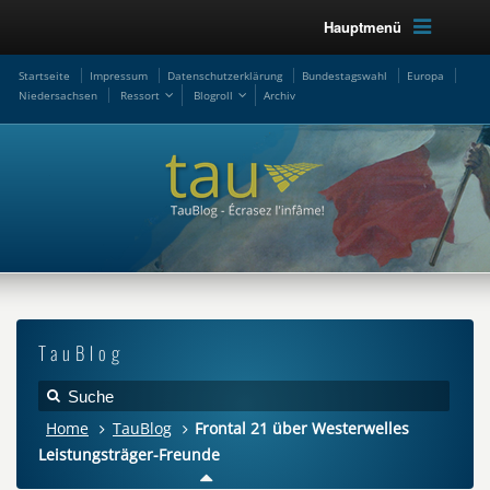
Hauptmenü
Startseite
Impressum
Datenschutzerklärung
Bundestagswahl
Europa
Niedersachsen
Ressort
Blogroll
Archiv
TauBlog
Home
TauBlog
Frontal 21 über Westerwelles
Leistungsträger-Freunde