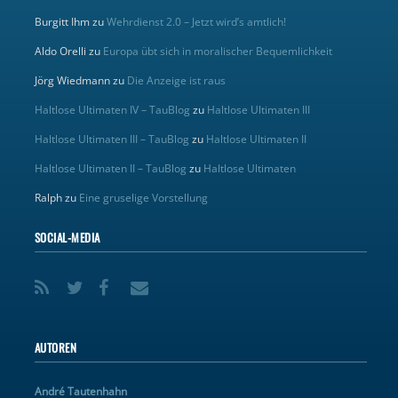
Burgitt Ihm
zu
Wehrdienst 2.0 – Jetzt wird’s amtlich!
Aldo Orelli
zu
Europa übt sich in moralischer Bequemlichkeit
Jörg Wiedmann
zu
Die Anzeige ist raus
Haltlose Ultimaten IV – TauBlog
zu
Haltlose Ultimaten III
Haltlose Ultimaten III – TauBlog
zu
Haltlose Ultimaten II
Haltlose Ultimaten II – TauBlog
zu
Haltlose Ultimaten
Ralph
zu
Eine gruselige Vorstellung
SOCIAL-MEDIA
AUTOREN
André Tautenhahn