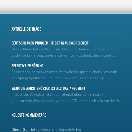
AKTUELLE BEITRÄGE
DEUTSCHLANDS PROBLEM HEISST GLAUBWÜRDIGKEIT
Deutschland hat die Wahl zum UN‑Sicherheitsrat verloren und
sucht die Erklärung, unter anderem bei Russland, das angeblic...
SELEKTIVE EMPÖRUNG
Es ist schon bemerkenswert, mit welcher sprachlichen Akrobatik
der Spiegel politische Realität einordnet – oder besser ge...
WENN DIE ANGST GRÖSSER IST ALS DAS ARGUMENT
In Sachsen-Anhalt wird wieder einmal über den Ernstfall
gesprochen: Was passiert, wenn die AfD tatsächlich stärkste Kraft...
NEUESTE KOMMENTARE
Dieter Gabriel
zu
Fakten mit Gänsefüßchen