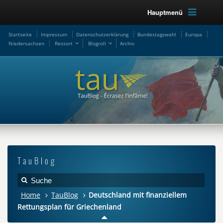
Hauptmenü
Startseite
Impressum
Datenschutzerklärung
Bundestagswahl
Europa
Niedersachsen
Ressort
Blogroll
Archiv
TauBlog
Home
TauBlog
Deutschland mit finanziellem
Rettungsplan für Griechenland