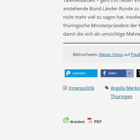
Tafelfleißarbeit – geht mit neuen V
anstehende Bund-Länder-Runde zu pr
nicht mehr viel zu sagen hat. Insof
thüringische Ministerpräsident der K
damit die sich als umsichtige Mahne
Bildnachweis:
Alexas_Fotos
auf
Pixa
spenden
teilen
34
Innenpolitik
Angela Merke
Thüringen
drucken
PDF