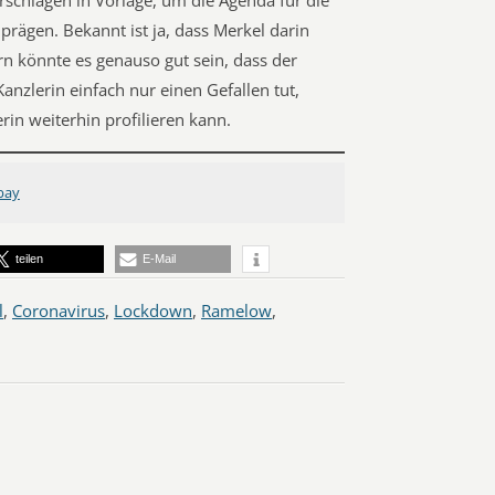
orschlägen in Vorlage, um die Agenda für die
ägen. Bekannt ist ja, dass Merkel darin
ern könnte es genauso gut sein, dass der
anzlerin einfach nur einen Gefallen tut,
rin weiterhin profilieren kann.
bay
teilen
E-Mail
l
,
Coronavirus
,
Lockdown
,
Ramelow
,