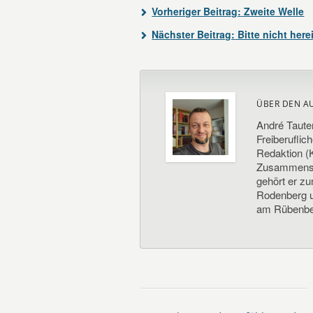
Vorheriger Beitrag:
Zweite Welle
Nächster Beitrag:
Bitte nicht her
ÜBER DEN A
André Taute
Freiberuflic
Redaktion (K
Zusammenste
gehört er z
Rodenberg un
am Rübenbe