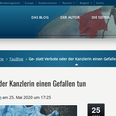
Bundestagswahl
Europa
Niedersachsen
Ressort
Blogroll
Archiv
Bundestagswahl
Europa
Niedersachsen
Ressort
Blogroll
Archiv
DAS BLOG
DER AUTOR
DIE SEITEN
DAS BLOG
DER AUTOR
DIE SEITEN
me
TauBlog
Ge- statt Verbote oder der Kanzlerin einen Gefall
der Kanzlerin einen Gefallen tun
n
am 25. Mai 2020 um 17:25
25