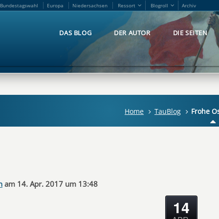
Bundestagswahl
Europa
Niedersachsen
Ressort
Blogroll
Archiv
Bundestagswahl
Europa
Niedersachsen
Ressort
Blogroll
Archiv
DAS BLOG
DER AUTOR
DIE SEITEN
DAS BLOG
DER AUTOR
DIE SEITEN
Home
TauBlog
Frohe Os
n
am 14. Apr. 2017 um 13:48
14