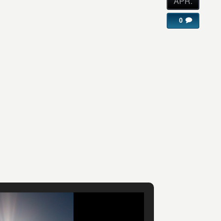
APR.
0