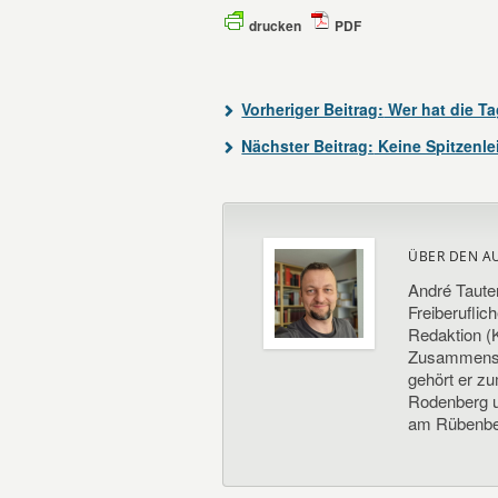
drucken
PDF
Vorheriger Beitrag:
Wer hat die T
Nächster Beitrag:
Keine Spitzenle
ÜBER DEN A
André Taute
Freiberuflic
Redaktion (K
Zusammenste
gehört er z
Rodenberg un
am Rübenbe