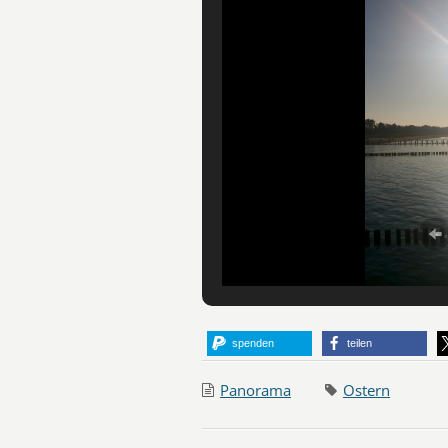
spenden
teilen
Panorama
Ostern