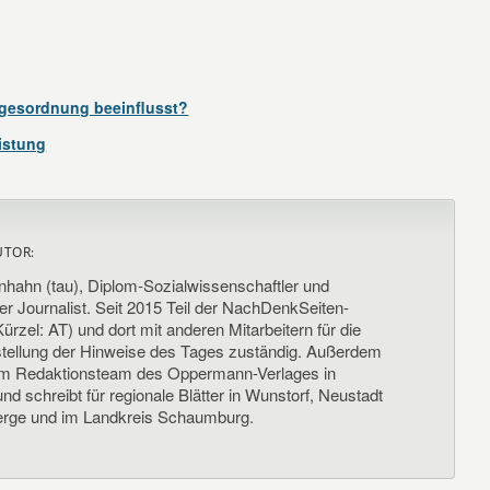
agesordnung beeinflusst?
istung
UTOR:
nhahn (tau), Diplom-Sozialwissenschaftler und
her Journalist. Seit 2015 Teil der NachDenkSeiten-
ürzel: AT) und dort mit anderen Mitarbeitern für die
llung der Hinweise des Tages zuständig. Außerdem
um Redaktionsteam des Oppermann-Verlages in
d schreibt für regionale Blätter in Wunstorf, Neustadt
rge und im Landkreis Schaumburg.