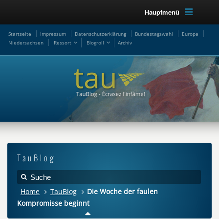
Hauptmenü
Startseite
Impressum
Datenschutzerklärung
Bundestagswahl
Europa
Niedersachsen
Ressort
Blogroll
Archiv
TauBlog
Home
TauBlog
Die Woche der faulen
Kompromisse beginnt