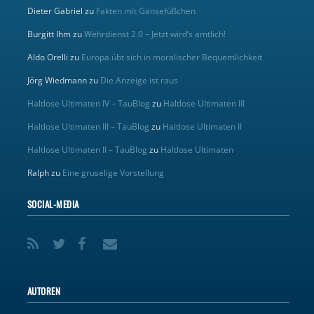
Dieter Gabriel
zu
Fakten mit Gänsefüßchen
Burgitt Ihm
zu
Wehrdienst 2.0 – Jetzt wird’s amtlich!
Aldo Orelli
zu
Europa übt sich in moralischer Bequemlichkeit
Jörg Wiedmann
zu
Die Anzeige ist raus
Haltlose Ultimaten IV – TauBlog
zu
Haltlose Ultimaten III
Haltlose Ultimaten III – TauBlog
zu
Haltlose Ultimaten II
Haltlose Ultimaten II – TauBlog
zu
Haltlose Ultimaten
Ralph
zu
Eine gruselige Vorstellung
SOCIAL-MEDIA
AUTOREN