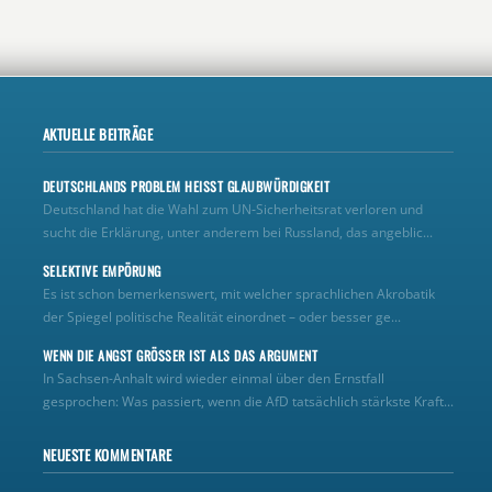
AKTUELLE BEITRÄGE
DEUTSCHLANDS PROBLEM HEISST GLAUBWÜRDIGKEIT
Deutschland hat die Wahl zum UN‑Sicherheitsrat verloren und
sucht die Erklärung, unter anderem bei Russland, das angeblic...
SELEKTIVE EMPÖRUNG
Es ist schon bemerkenswert, mit welcher sprachlichen Akrobatik
der Spiegel politische Realität einordnet – oder besser ge...
WENN DIE ANGST GRÖSSER IST ALS DAS ARGUMENT
In Sachsen-Anhalt wird wieder einmal über den Ernstfall
gesprochen: Was passiert, wenn die AfD tatsächlich stärkste Kraft...
NEUESTE KOMMENTARE