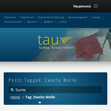
Hauptmenü
Startseite
Impressum
Datenschutzerklärung
Bundestagswahl
Europa
Niedersachsen
Ressort
Blogroll
Archiv
Posts Tagged 'Zweite Welle'
Home
Tag: Zweite Welle