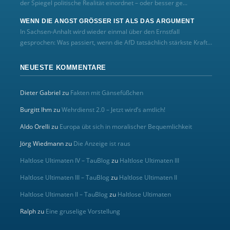
der Spiegel politische Realität einordnet – oder besser ge...
WENN DIE ANGST GRÖSSER IST ALS DAS ARGUMENT
In Sachsen-Anhalt wird wieder einmal über den Ernstfall
gesprochen: Was passiert, wenn die AfD tatsächlich stärkste Kraft...
NEUESTE KOMMENTARE
Dieter Gabriel
zu
Fakten mit Gänsefüßchen
Burgitt Ihm
zu
Wehrdienst 2.0 – Jetzt wird’s amtlich!
Aldo Orelli
zu
Europa übt sich in moralischer Bequemlichkeit
Jörg Wiedmann
zu
Die Anzeige ist raus
Haltlose Ultimaten IV – TauBlog
zu
Haltlose Ultimaten III
Haltlose Ultimaten III – TauBlog
zu
Haltlose Ultimaten II
Haltlose Ultimaten II – TauBlog
zu
Haltlose Ultimaten
Ralph
zu
Eine gruselige Vorstellung