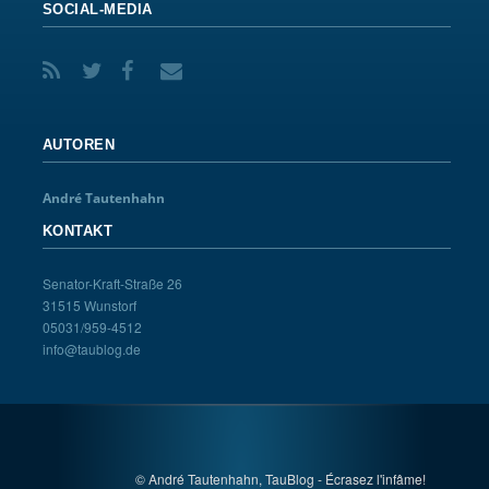
SOCIAL-MEDIA
AUTOREN
André Tautenhahn
KONTAKT
Senator-Kraft-Straße 26
31515 Wunstorf
05031/959-4512
info@taublog.de
© André Tautenhahn, TauBlog - Écrasez l'infâme!