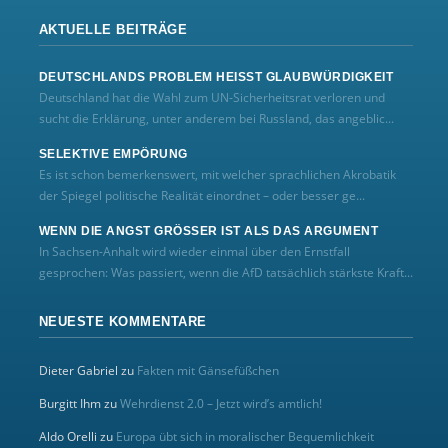
AKTUELLE BEITRÄGE
DEUTSCHLANDS PROBLEM HEISST GLAUBWÜRDIGKEIT
Deutschland hat die Wahl zum UN‑Sicherheitsrat verloren und
sucht die Erklärung, unter anderem bei Russland, das angeblic...
SELEKTIVE EMPÖRUNG
Es ist schon bemerkenswert, mit welcher sprachlichen Akrobatik
der Spiegel politische Realität einordnet – oder besser ge...
WENN DIE ANGST GRÖSSER IST ALS DAS ARGUMENT
In Sachsen-Anhalt wird wieder einmal über den Ernstfall
gesprochen: Was passiert, wenn die AfD tatsächlich stärkste Kraft...
NEUESTE KOMMENTARE
Dieter Gabriel
zu
Fakten mit Gänsefüßchen
Burgitt Ihm
zu
Wehrdienst 2.0 – Jetzt wird’s amtlich!
Aldo Orelli
zu
Europa übt sich in moralischer Bequemlichkeit