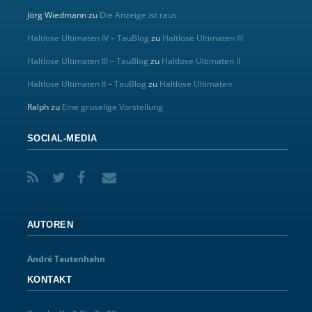
Jörg Wiedmann
zu
Die Anzeige ist raus
Haltlose Ultimaten IV – TauBlog
zu
Haltlose Ultimaten III
Haltlose Ultimaten III – TauBlog
zu
Haltlose Ultimaten II
Haltlose Ultimaten II – TauBlog
zu
Haltlose Ultimaten
Ralph
zu
Eine gruselige Vorstellung
SOCIAL-MEDIA
AUTOREN
André Tautenhahn
KONTAKT