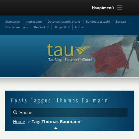
Hauptmenü
Startseite
Impressum
Datenschutzerklärung
Bundestagswahl
Europa
Niedersachsen
Ressort
Blogroll
Archiv
Posts Tagged 'Thomas Baumann'
Home
Tag: Thomas Baumann