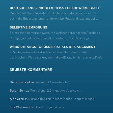
DEUTSCHLANDS PROBLEM HEISST GLAUBWÜRDIGKEIT
Deutschland hat die Wahl zum UN‑Sicherheitsrat verloren und
sucht die Erklärung, unter anderem bei Russland, das angeblic...
SELEKTIVE EMPÖRUNG
Es ist schon bemerkenswert, mit welcher sprachlichen Akrobatik
der Spiegel politische Realität einordnet – oder besser ge...
WENN DIE ANGST GRÖSSER IST ALS DAS ARGUMENT
In Sachsen-Anhalt wird wieder einmal über den Ernstfall
gesprochen: Was passiert, wenn die AfD tatsächlich stärkste Kraft...
NEUESTE KOMMENTARE
Dieter Gabriel
zu
Fakten mit Gänsefüßchen
Burgitt Ihm
zu
Wehrdienst 2.0 – Jetzt wird’s amtlich!
Aldo Orelli
zu
Europa übt sich in moralischer Bequemlichkeit
Jörg Wiedmann
zu
Die Anzeige ist raus