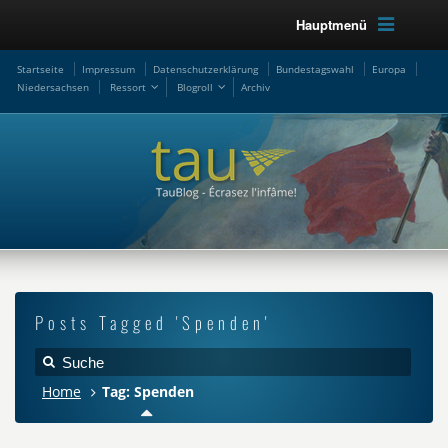
Hauptmenü
Startseite
Impressum
Datenschutzerklärung
Bundestagswahl
Europa
Niedersachsen
Ressort
Blogroll
Archiv
Posts Tagged 'Spenden'
Home
Tag: Spenden