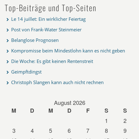
Top-Beiträge und Top-Seiten
Le 14 juillet: Ein wirklicher Feiertag
Post von Frank-Water Steinmeier
Belanglose Prognosen
Kompromisse beim Mindestlohn kann es nicht geben
Die Woche: Es gibt keinen Rentenstreit
Geimpftdingst
Christoph Slangen kann auch nicht rechnen
August 2026
M
D
M
D
F
S
S
1
2
3
4
5
6
7
8
9