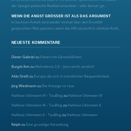
der Spiegel politische Realität einordnet – oder besser ge...
WENN DIE ANGST GRÖSSER IST ALS DAS ARGUMENT
In Sachsen-Anhalt wird wieder einmal über den Ernstfall
gesprochen: Was passiert, wenn die AfD tatsächlich stärkste Kraft...
NEUESTE KOMMENTARE
Dieter Gabriel
zu
Fakten mit Gänsefüßchen
Burgitt Ihm
zu
Wehrdienst 2.0 – Jetzt wird’s amtlich!
Aldo Orelli
zu
Europa übt sich in moralischer Bequemlichkeit
Jörg Wiedmann
zu
Die Anzeige ist raus
Haltlose Ultimaten IV – TauBlog
zu
Haltlose Ultimaten III
Haltlose Ultimaten III – TauBlog
zu
Haltlose Ultimaten II
Haltlose Ultimaten II – TauBlog
zu
Haltlose Ultimaten
Ralph
zu
Eine gruselige Vorstellung