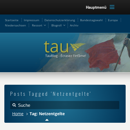
Hauptmenü
Startseite
Impressum
Datenschutzerklärung
Bundestagswahl
Europa
Niedersachsen
Ressort
Blogroll
Archiv
Posts Tagged 'Netzentgelte'
Home
Tag: Netzentgelte