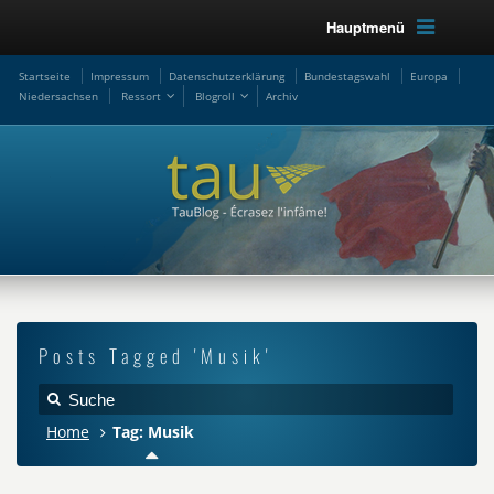
Hauptmenü
Startseite
Impressum
Datenschutzerklärung
Bundestagswahl
Europa
Niedersachsen
Ressort
Blogroll
Archiv
Posts Tagged 'Musik'
Home
Tag: Musik