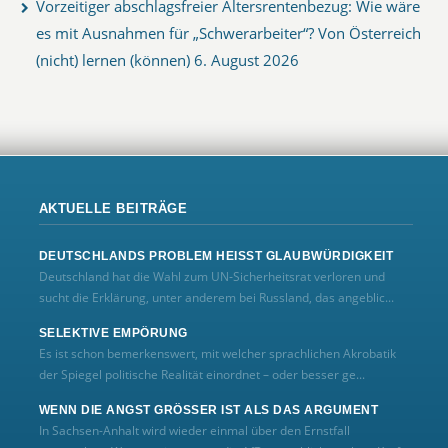
Vorzeitiger abschlagsfreier Altersrentenbezug: Wie wäre
es mit Ausnahmen für „Schwerarbeiter“? Von Österreich
(nicht) lernen (können)
6. August 2026
AKTUELLE BEITRÄGE
DEUTSCHLANDS PROBLEM HEISST GLAUBWÜRDIGKEIT
Deutschland hat die Wahl zum UN‑Sicherheitsrat verloren und
sucht die Erklärung, unter anderem bei Russland, das angeblic...
SELEKTIVE EMPÖRUNG
Es ist schon bemerkenswert, mit welcher sprachlichen Akrobatik
der Spiegel politische Realität einordnet – oder besser ge...
WENN DIE ANGST GRÖSSER IST ALS DAS ARGUMENT
In Sachsen-Anhalt wird wieder einmal über den Ernstfall