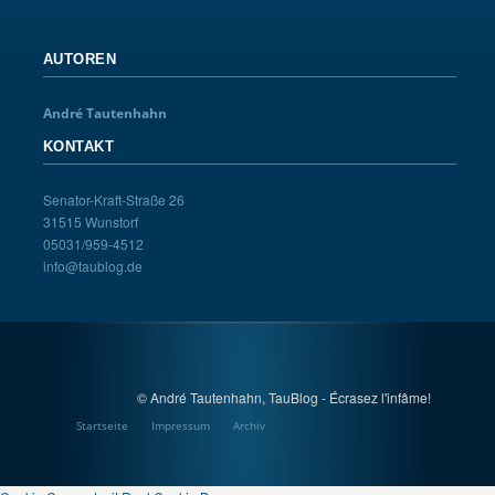
AUTOREN
André Tautenhahn
KONTAKT
Senator-Kraft-Straße 26
31515 Wunstorf
05031/959-4512
info@taublog.de
© André Tautenhahn, TauBlog - Écrasez l'infâme!
Startseite
Impressum
Archiv