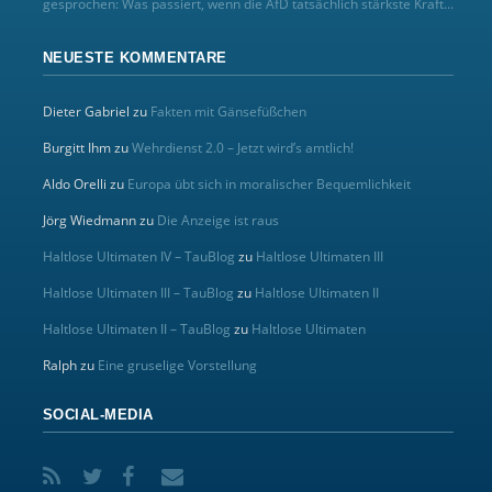
gesprochen: Was passiert, wenn die AfD tatsächlich stärkste Kraft...
NEUESTE KOMMENTARE
Dieter Gabriel
zu
Fakten mit Gänsefüßchen
Burgitt Ihm
zu
Wehrdienst 2.0 – Jetzt wird’s amtlich!
Aldo Orelli
zu
Europa übt sich in moralischer Bequemlichkeit
Jörg Wiedmann
zu
Die Anzeige ist raus
Haltlose Ultimaten IV – TauBlog
zu
Haltlose Ultimaten III
Haltlose Ultimaten III – TauBlog
zu
Haltlose Ultimaten II
Haltlose Ultimaten II – TauBlog
zu
Haltlose Ultimaten
Ralph
zu
Eine gruselige Vorstellung
SOCIAL-MEDIA