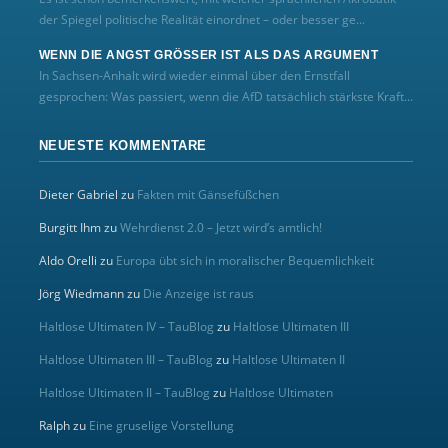
der Spiegel politische Realität einordnet – oder besser ge...
WENN DIE ANGST GRÖSSER IST ALS DAS ARGUMENT
In Sachsen-Anhalt wird wieder einmal über den Ernstfall
gesprochen: Was passiert, wenn die AfD tatsächlich stärkste Kraft...
NEUESTE KOMMENTARE
Dieter Gabriel
zu
Fakten mit Gänsefüßchen
Burgitt Ihm
zu
Wehrdienst 2.0 – Jetzt wird’s amtlich!
Aldo Orelli
zu
Europa übt sich in moralischer Bequemlichkeit
Jörg Wiedmann
zu
Die Anzeige ist raus
Haltlose Ultimaten IV – TauBlog
zu
Haltlose Ultimaten III
Haltlose Ultimaten III – TauBlog
zu
Haltlose Ultimaten II
Haltlose Ultimaten II – TauBlog
zu
Haltlose Ultimaten
Ralph
zu
Eine gruselige Vorstellung