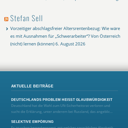
Stefan Sell
Vorzeitiger abschlagsfreier Altersrentenbezug: Wie wäre
es mit Ausnahmen für „Schwerarbeiter“? Von Österreich
(nicht) lernen (können)
6. August 2026
AKTUELLE BEITRÄGE
DEUTSCHLANDS PROBLEM HEISST GLAUBWÜRDIGKEIT
Deutschland hat die Wahl zum UN‑Sicherheitsrat verloren und
sucht die Erklärung, unter anderem bei Russland, das angeblic...
SELEKTIVE EMPÖRUNG
Es ist schon bemerkenswert, mit welcher sprachlichen Akrobatik