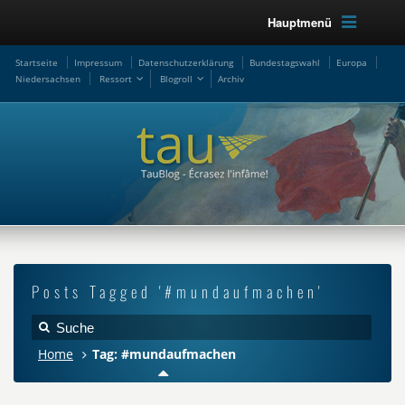
Hauptmenü
Startseite
Impressum
Datenschutzerklärung
Bundestagswahl
Europa
Niedersachsen
Ressort
Blogroll
Archiv
Posts Tagged '#mundaufmachen'
Home
Tag: #mundaufmachen