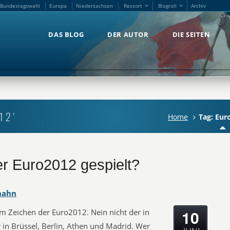
Bundestagswahl
Europa
Niedersachsen
Ressort
Blogroll
Archiv
Bundestagswahl
Europa
Niedersachsen
Ressort
Blogroll
Archiv
DAS BLOG
DER AUTOR
DIE SEITEN
DAS BLOG
DER AUTOR
DIE SEITEN
12'
Home
Tag: Eur
r Euro2012 gespielt?
hahn
10
m Zeichen der Euro2012. Nein nicht der in
 in Brüssel, Berlin, Athen und Madrid. Wer