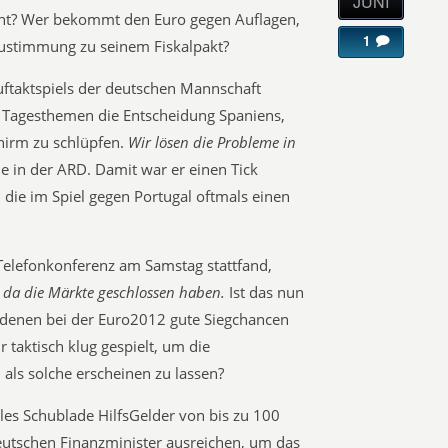
JUNI
cht? Wer bekommt den Euro gegen Auflagen,
1
ustimmung zu seinem Fiskalpakt?
uftaktspiels der deutschen Mannschaft
Tagesthemen die Entscheidung Spaniens,
hirm zu schlüpfen.
Wir lösen die Probleme in
le in der ARD. Damit war er einen Tick
s, die im Spiel gegen Portugal oftmals einen
Telefonkonferenz am Samstag stattfand,
l da die Märkte geschlossen haben.
Ist das nun
 denen bei der Euro2012 gute Siegchancen
taktisch klug gespielt, um die
als solche erscheinen zu lassen?
les Schublade HilfsGelder von bis zu 100
deutschen Finanzminister ausreichen, um das