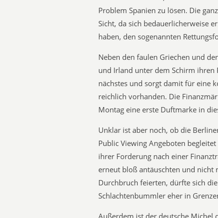
Problem Spanien zu lösen. Die ganz 
Sicht, da sich bedauerlicherweise ers
haben, den sogenannten Rettungsf
Neben den faulen Griechen und den
und Irland unter dem Schirm ihren 
nächstes und sorgt damit für eine ko
reichlich vorhanden. Die Finanzmä
Montag eine erste Duftmarke in die
Unklar ist aber noch, ob die Berlin
Public Viewing Angeboten begleite
ihrer Forderung nach einer Finanztr
erneut bloß antäuschten und nicht m
Durchbruch feierten, dürfte sich di
Schlachtenbummler eher in Grenzen
Außerdem ist der deutsche Michel d