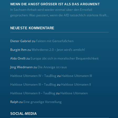
WENN DIE ANGST GRÖSSER IST ALS DAS ARGUMENT
In Sachsen-Anhalt wird wieder einmal über den Ernstfall
gesprochen: Was passiert, wenn die AfD tatsächlich stärkste Kraft...
NEUESTE KOMMENTARE
Dieter Gabriel
zu
Fakten mit Gänsefüßchen
Burgitt Ihm
zu
Wehrdienst 2.0 – Jetzt wird’s amtlich!
Aldo Orelli
zu
Europa übt sich in moralischer Bequemlichkeit
Jörg Wiedmann
zu
Die Anzeige ist raus
Haltlose Ultimaten IV – TauBlog
zu
Haltlose Ultimaten III
Haltlose Ultimaten III – TauBlog
zu
Haltlose Ultimaten II
Haltlose Ultimaten II – TauBlog
zu
Haltlose Ultimaten
Ralph
zu
Eine gruselige Vorstellung
SOCIAL-MEDIA