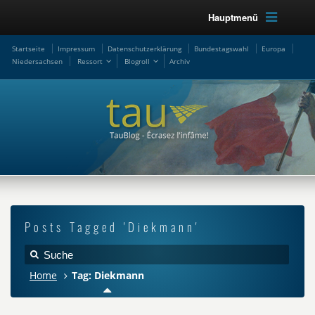
Hauptmenü
Startseite
Impressum
Datenschutzerklärung
Bundestagswahl
Europa
Niedersachsen
Ressort
Blogroll
Archiv
Posts Tagged 'Diekmann'
Home
Tag: Diekmann