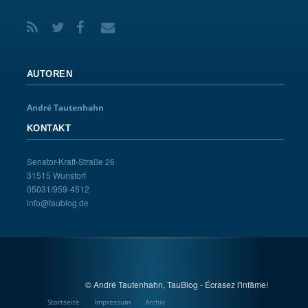
AUTOREN
André Tautenhahn
KONTAKT
Senator-Kraft-Straße 26
31515 Wunstorf
05031/959-4512
info@taublog.de
© André Tautenhahn, TauBlog - Écrasez l'infâme!
Startseite
Impressum
Archiv