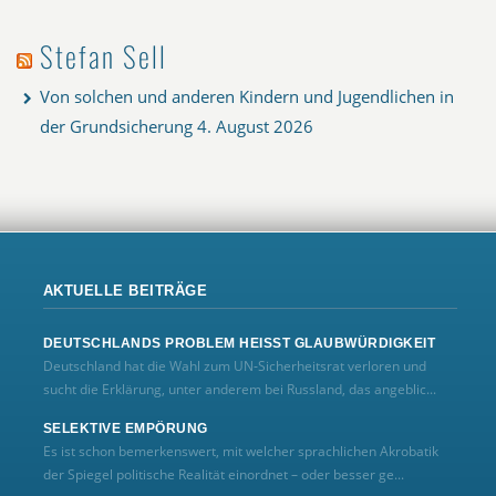
Stefan Sell
Von solchen und anderen Kindern und Jugendlichen in
der Grundsicherung
4. August 2026
AKTUELLE BEITRÄGE
DEUTSCHLANDS PROBLEM HEISST GLAUBWÜRDIGKEIT
Deutschland hat die Wahl zum UN‑Sicherheitsrat verloren und
sucht die Erklärung, unter anderem bei Russland, das angeblic...
SELEKTIVE EMPÖRUNG
Es ist schon bemerkenswert, mit welcher sprachlichen Akrobatik
der Spiegel politische Realität einordnet – oder besser ge...