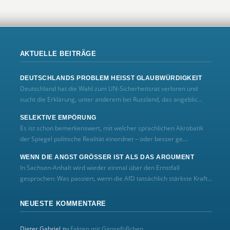
AKTUELLE BEITRÄGE
DEUTSCHLANDS PROBLEM HEISST GLAUBWÜRDIGKEIT
Deutschland hat die Wahl zum UN‑Sicherheitsrat verloren und
sucht die Erklärung, unter anderem bei Russland, das angeblic...
SELEKTIVE EMPÖRUNG
Es ist schon bemerkenswert, mit welcher sprachlichen Akrobatik
der Spiegel politische Realität einordnet – oder besser ge...
WENN DIE ANGST GRÖSSER IST ALS DAS ARGUMENT
In Sachsen-Anhalt wird wieder einmal über den Ernstfall
gesprochen: Was passiert, wenn die AfD tatsächlich stärkste Kraft...
NEUESTE KOMMENTARE
Dieter Gabriel
zu
Fakten mit Gänsefüßchen