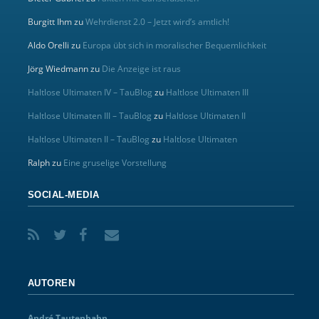
Burgitt Ihm
zu
Wehrdienst 2.0 – Jetzt wird’s amtlich!
Aldo Orelli
zu
Europa übt sich in moralischer Bequemlichkeit
Jörg Wiedmann
zu
Die Anzeige ist raus
Haltlose Ultimaten IV – TauBlog
zu
Haltlose Ultimaten III
Haltlose Ultimaten III – TauBlog
zu
Haltlose Ultimaten II
Haltlose Ultimaten II – TauBlog
zu
Haltlose Ultimaten
Ralph
zu
Eine gruselige Vorstellung
SOCIAL-MEDIA
AUTOREN
André Tautenhahn