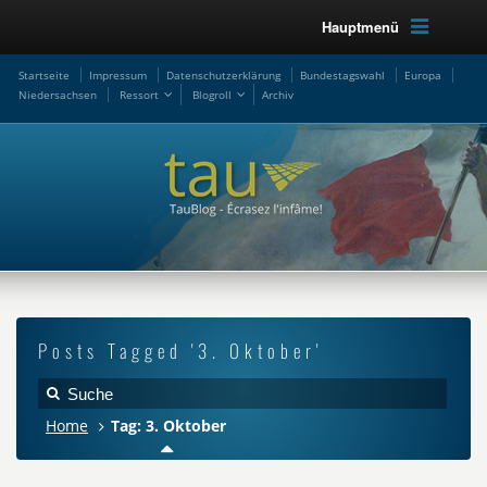
Hauptmenü
Startseite
Impressum
Datenschutzerklärung
Bundestagswahl
Europa
Niedersachsen
Ressort
Blogroll
Archiv
Posts Tagged '3. Oktober'
Home
Tag: 3. Oktober