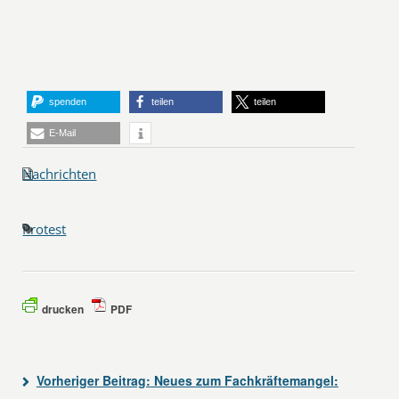
spenden
teilen
teilen
E-Mail
Nachrichten
Protest
drucken
PDF
Vorheriger Beitrag:
Neues zum Fachkräftemangel: