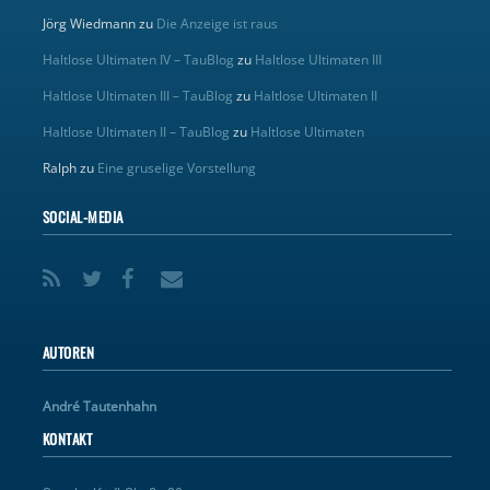
Jörg Wiedmann
zu
Die Anzeige ist raus
Haltlose Ultimaten IV – TauBlog
zu
Haltlose Ultimaten III
Haltlose Ultimaten III – TauBlog
zu
Haltlose Ultimaten II
Haltlose Ultimaten II – TauBlog
zu
Haltlose Ultimaten
Ralph
zu
Eine gruselige Vorstellung
SOCIAL-MEDIA
AUTOREN
André Tautenhahn
KONTAKT