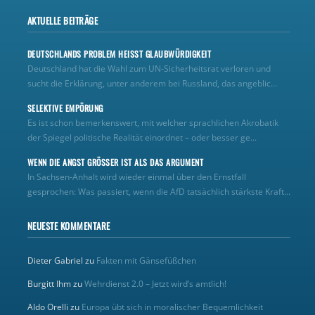
AKTUELLE BEITRÄGE
DEUTSCHLANDS PROBLEM HEISST GLAUBWÜRDIGKEIT
Deutschland hat die Wahl zum UN‑Sicherheitsrat verloren und
sucht die Erklärung, unter anderem bei Russland, das angeblic...
SELEKTIVE EMPÖRUNG
Es ist schon bemerkenswert, mit welcher sprachlichen Akrobatik
der Spiegel politische Realität einordnet – oder besser ge...
WENN DIE ANGST GRÖSSER IST ALS DAS ARGUMENT
In Sachsen-Anhalt wird wieder einmal über den Ernstfall
gesprochen: Was passiert, wenn die AfD tatsächlich stärkste Kraft...
NEUESTE KOMMENTARE
Dieter Gabriel
zu
Fakten mit Gänsefüßchen
Burgitt Ihm
zu
Wehrdienst 2.0 – Jetzt wird’s amtlich!
Aldo Orelli
zu
Europa übt sich in moralischer Bequemlichkeit