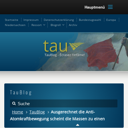
Hauptmenü
Startseite
Impressum
Datenschutzerklärung
Bundestagswahl
Europa
Niedersachsen
Ressort
Blogroll
Archiv
TauBlog
Home
TauBlog
Ausgerechnet die Anti-
Atomkraftbewegung scheint die Massen zu einen