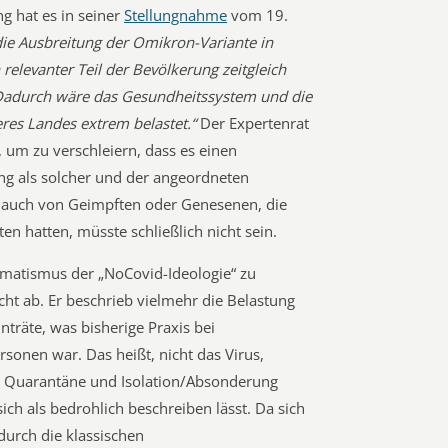
g hat es in seiner
Stellungnahme
vom 19.
 die Ausbreitung der Omikron-Variante in
relevanter Teil der Bevölkerung zeitgleich
Dadurch wäre das Gesundheitssystem und die
eres Landes extrem belastet.“
Der Expertenrat
, um zu verschleiern, dass es einen
ng als solcher und der angeordneten
 auch von Geimpften oder Genesenen, die
en hatten, müsste schließlich nicht sein.
matismus der „NoCovid-Ideologie“ zu
ht ab. Er beschrieb vielmehr die Belastung
inträte, was bisherige Praxis bei
sonen war. Das heißt, nicht das Virus,
Quarantäne und Isolation/Absonderung
ich als bedrohlich beschreiben lässt. Da sich
urch die klassischen