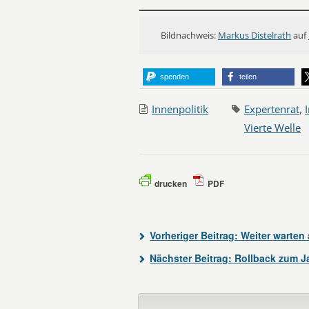
Bildnachweis:
Markus Distelrath
auf
spenden
teilen
Innenpolitik
Expertenrat
,
Vierte Welle
drucken
PDF
Vorheriger Beitrag:
Weiter warten 
Nächster Beitrag:
Rollback zum J