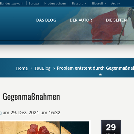
Bundestagswahl
Europa
Niedersachsen
Ressort
Blogroll
Archiv
Bundestagswahl
Europa
Niedersachsen
Ressort
Blogroll
Archiv
DAS BLOG
DER AUTOR
DIE SEITEN
DAS BLOG
DER AUTOR
DIE SEITEN
Home
TauBlog
Problem entsteht durch Gegenmaßn
ch Gegenmaßnahmen
n
am 29. Dez. 2021 um 16:32
29