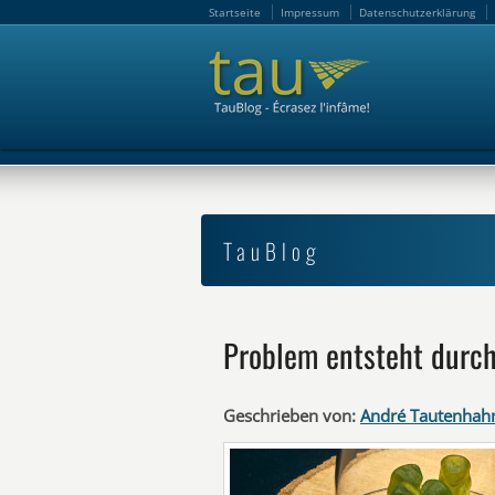
Startseite
Impressum
Datenschutzerklärung
Startseite
Impressum
Datenschutzerklärung
TauBlog
Problem entsteht dur
Geschrieben von:
André Tautenhah