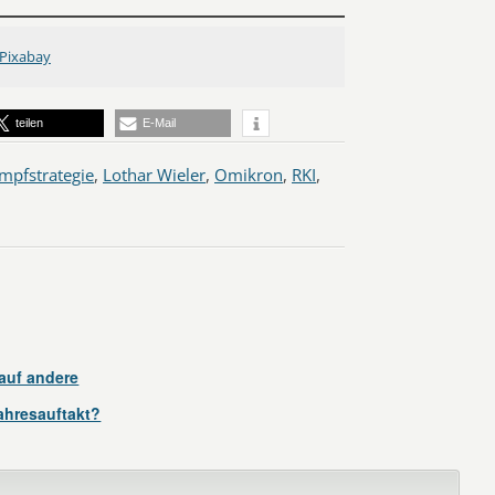
Pixabay
teilen
E-Mail
Impfstrategie
,
Lothar Wieler
,
Omikron
,
RKI
,
auf andere
ahresauftakt?