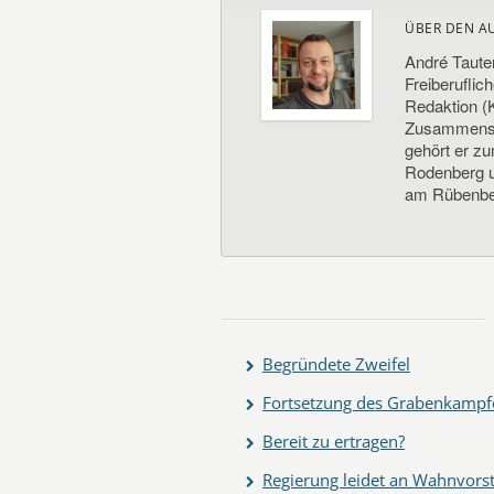
ÜBER DEN A
André Taute
Freiberuflic
Redaktion (K
Zusammenste
gehört er z
Rodenberg un
am Rübenbe
Begründete Zweifel
Fortsetzung des Grabenkampf
Bereit zu ertragen?
Regierung leidet an Wahnvorst