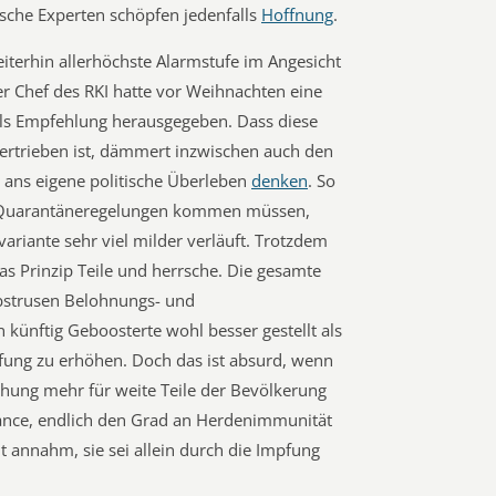
lische Experten schöpfen jedenfalls
Hoffnung
.
iterhin allerhöchste Alarmstufe im Angesicht
er Chef des RKI hatte vor Weihnachten eine
als Empfehlung herausgegeben. Dass diese
rtrieben ist, dämmert inzwischen auch den
 ans eigene politische Überleben
denken
. So
n Quarantäneregelungen kommen müssen,
variante sehr viel milder verläuft. Trotzdem
as Prinzip Teile und herrsche. Die gesamte
bstrusen Belohnungs- und
künftig Geboosterte wohl besser gestellt als
fung zu erhöhen. Doch das ist absurd, wenn
ohung mehr für weite Teile der Bevölkerung
Chance, endlich den Grad an Herdenimmunität
t annahm, sie sei allein durch die Impfung