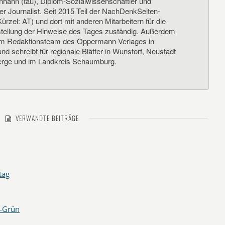
nhahn (tau), Diplom-Sozialwissenschaftler und
her Journalist. Seit 2015 Teil der NachDenkSeiten-
ürzel: AT) und dort mit anderen Mitarbeitern für die
llung der Hinweise des Tages zuständig. Außerdem
um Redaktionsteam des Oppermann-Verlages in
d schreibt für regionale Blätter in Wunstorf, Neustadt
rge und im Landkreis Schaumburg.
VERWANDTE BEITRÄGE
tag
z-Grün