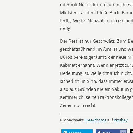
oder mit Nein stimmte, um nicht w
Ministerpräsident hieße Bodo Ramel
fertig. Weder Neuwahl noch ein and
nötig.
Der Rest ist nur Geschwätz. Zum Bei
geschäftsführend im Amt ist und wer
Büros bereits geräumt, der neue Mi
Kabinett ernannt. Wenn er jetzt zurü
Bedeutung ist, vielleicht auch nicht
sicherlich im Sinn, dass immer etw
also aus Gründen nie ein Vakuum ge
Kemmerich, seine Fraktionskollege
Zeiten noch nicht.
Bildnachweis:
Free-Photos
auf
Pixabay
spenden
teilen