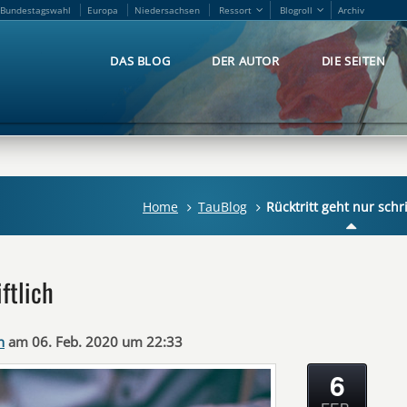
Bundestagswahl
Europa
Niedersachsen
Ressort
Blogroll
Archiv
Bundestagswahl
Europa
Niedersachsen
Ressort
Blogroll
Archiv
DAS BLOG
DER AUTOR
DIE SEITEN
DAS BLOG
DER AUTOR
DIE SEITEN
Home
TauBlog
Rücktritt geht nur schri
ftlich
n
am 06. Feb. 2020 um 22:33
6