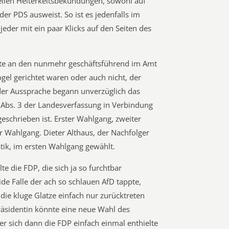
tellen Heiterkeitsbekundungen, sowohl auf
der PDS ausweist. So ist es jedenfalls im
jeder mit ein paar Klicks auf den Seiten des
orte an den nunmehr geschäftsführend im Amt
gel gerichtet waren oder auch nicht, der
ch der Aussprache begann unverzüglich das
0 Abs. 3 der Landesverfassung in Verbindung
eschrieben ist. Erster Wahlgang, zweiter
r Wahlgang. Dieter Althaus, der Nachfolger
stik, im ersten Wahlgang gewählt.
te die FDP, die sich ja so furchtbar
ide Falle der ach so schlauen AfD tappte,
die kluge Glatze einfach nur zurücktreten
präsidentin könnte eine neue Wahl des
er sich dann die FDP einfach einmal enthielte