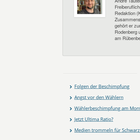
André Taute
Freiberuflic
Redaktion (K
Zusammenste
gehört er z
Rodenberg un
am Rübenbe
Folgen der Beschimpfung
Angst vor den Wählern
Wählerbeschimpfung am Mon
Jetzt Ultima Ratio?
Medien trommeln für Schwar