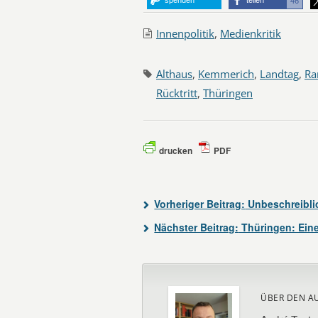
46
Innenpolitik
,
Medienkritik
Althaus
,
Kemmerich
,
Landtag
,
Ra
Rücktritt
,
Thüringen
drucken
PDF
Vorheriger Beitrag:
Unbeschreibli
Nächster Beitrag:
Thüringen: Eine
ÜBER DEN A