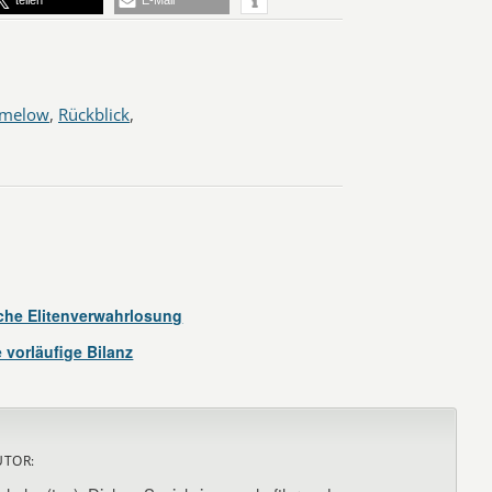
melow
,
Rückblick
,
che Elitenverwahrlosung
 vorläufige Bilanz
UTOR: