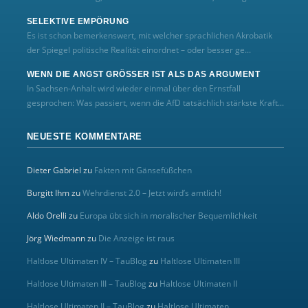
SELEKTIVE EMPÖRUNG
Es ist schon bemerkenswert, mit welcher sprachlichen Akrobatik
der Spiegel politische Realität einordnet – oder besser ge...
WENN DIE ANGST GRÖSSER IST ALS DAS ARGUMENT
In Sachsen-Anhalt wird wieder einmal über den Ernstfall
gesprochen: Was passiert, wenn die AfD tatsächlich stärkste Kraft...
NEUESTE KOMMENTARE
Dieter Gabriel
zu
Fakten mit Gänsefüßchen
Burgitt Ihm
zu
Wehrdienst 2.0 – Jetzt wird’s amtlich!
Aldo Orelli
zu
Europa übt sich in moralischer Bequemlichkeit
Jörg Wiedmann
zu
Die Anzeige ist raus
Haltlose Ultimaten IV – TauBlog
zu
Haltlose Ultimaten III
Haltlose Ultimaten III – TauBlog
zu
Haltlose Ultimaten II
Haltlose Ultimaten II – TauBlog
zu
Haltlose Ultimaten