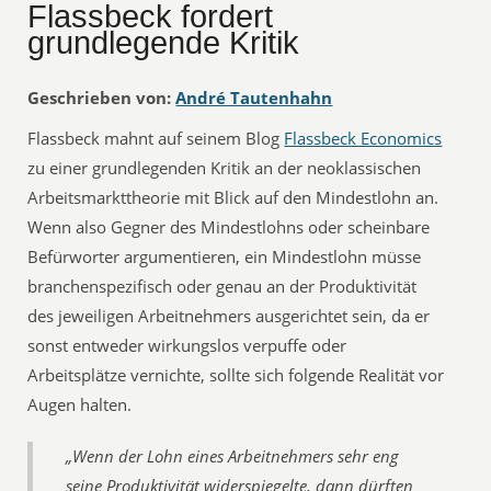
Flassbeck fordert
grundlegende Kritik
Geschrieben von:
André Tautenhahn
Flassbeck mahnt auf seinem Blog
Flassbeck Economics
zu einer grundlegenden Kritik an der neo­klas­si­schen
Arbeits­markt­theo­rie mit Blick auf den Mindestlohn an.
Wenn also Gegner des Mindestlohns oder scheinbare
Befürworter argumentieren, ein Mindestlohn müsse
branchenspezifisch oder genau an der Produktivität
des jeweiligen Arbeitnehmers ausgerichtet sein, da er
sonst entweder wirkungslos verpuffe oder
Arbeitsplätze vernichte, sollte sich folgende Realität vor
Augen halten.
„Wenn der Lohn eines Arbeit­neh­mers sehr eng
seine Pro­duk­ti­vi­tät wider­spie­gelte, dann dürf­ten