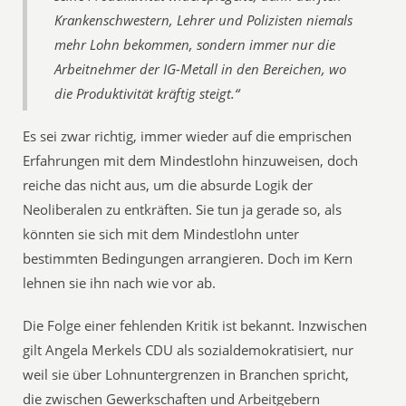
Kran­ken­schwes­tern, Leh­rer und Poli­zis­ten nie­mals
mehr Lohn bekom­men, son­dern immer nur die
Arbeit­neh­mer der IG-Metall in den Berei­chen, wo
die Pro­duk­ti­vi­tät kräf­tig steigt.“
Es sei zwar richtig, immer wieder auf die emprischen
Erfahrungen mit dem Mindestlohn hinzuweisen, doch
reiche das nicht aus, um die absurde Logik der
Neoliberalen zu entkräften. Sie tun ja gerade so, als
könnten sie sich mit dem Mindestlohn unter
bestimmten Bedingungen arrangieren. Doch im Kern
lehnen sie ihn nach wie vor ab.
Die Folge einer fehlenden Kritik ist bekannt. Inzwischen
gilt Angela Merkels CDU als sozialdemokratisiert, nur
weil sie über Lohnuntergrenzen in Branchen spricht,
die zwischen Gewerkschaften und Arbeitgebern