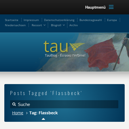
Hauptmenü
Startseite
Impressum
Datenschutzerklärung
Bundestagswahl
Europa
Niedersachsen
Ressort
Blogroll
Archiv
Posts Tagged 'Flassbeck'
Home
Tag: Flassbeck