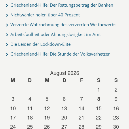
Griechenland-Hilfe: Der Rettungsbeitrag der Banken
Nichtwähler holen über 40 Prozent
Verzerrte Wahrnehmung des verzerrten Wettbewerbs
Arbeitsfaulheit oder Ahnungslosigkeit im Amt
Die Leiden der Lockdown-Elite
Griechenland-Hilfe: Die Stunde der Volksverhetzer
August 2026
M
D
M
D
F
S
S
1
2
3
4
5
6
7
9
8
10
11
12
13
14
15
16
17
18
19
20
21
22
23
24
25
26
27
28
29
30