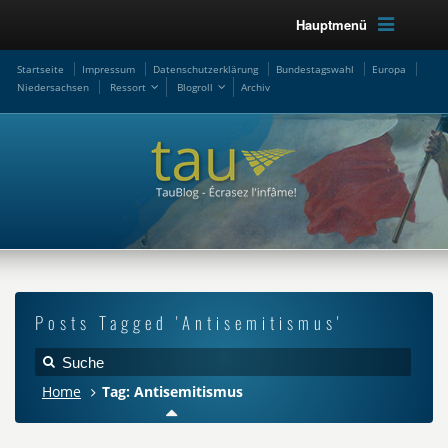
Hauptmenü
Startseite
Impressum
Datenschutzerklärung
Bundestagswahl
Europa
Niedersachsen
Ressort
Blogroll
Archiv
Posts Tagged 'Antisemitismus'
Home
Tag: Antisemitismus