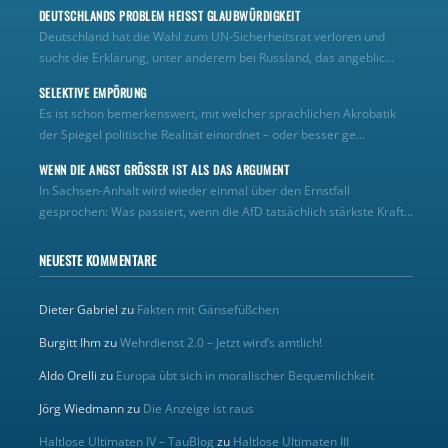
DEUTSCHLANDS PROBLEM HEISST GLAUBWÜRDIGKEIT
Deutschland hat die Wahl zum UN‑Sicherheitsrat verloren und
sucht die Erklärung, unter anderem bei Russland, das angeblic...
SELEKTIVE EMPÖRUNG
Es ist schon bemerkenswert, mit welcher sprachlichen Akrobatik
der Spiegel politische Realität einordnet – oder besser ge...
WENN DIE ANGST GRÖSSER IST ALS DAS ARGUMENT
In Sachsen-Anhalt wird wieder einmal über den Ernstfall
gesprochen: Was passiert, wenn die AfD tatsächlich stärkste Kraft...
NEUESTE KOMMENTARE
Dieter Gabriel
zu
Fakten mit Gänsefüßchen
Burgitt Ihm
zu
Wehrdienst 2.0 – Jetzt wird’s amtlich!
Aldo Orelli
zu
Europa übt sich in moralischer Bequemlichkeit
Jörg Wiedmann
zu
Die Anzeige ist raus
Haltlose Ultimaten IV – TauBlog
zu
Haltlose Ultimaten III