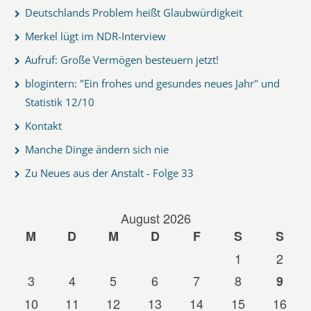
Deutschlands Problem heißt Glaubwürdigkeit
Merkel lügt im NDR-Interview
Aufruf: Große Vermögen besteuern jetzt!
blogintern: "Ein frohes und gesundes neues Jahr" und
Statistik 12/10
Kontakt
Manche Dinge ändern sich nie
Zu Neues aus der Anstalt - Folge 33
August 2026
M
D
M
D
F
S
S
1
2
3
4
5
6
7
8
9
10
11
12
13
14
15
16