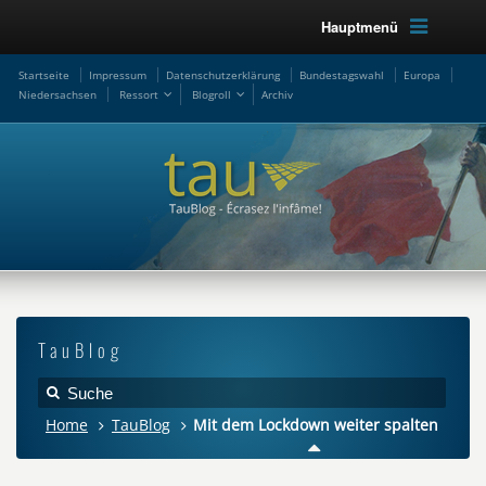
Hauptmenü
Startseite
Impressum
Datenschutzerklärung
Bundestagswahl
Europa
Niedersachsen
Ressort
Blogroll
Archiv
TauBlog
Home
TauBlog
Mit dem Lockdown weiter spalten