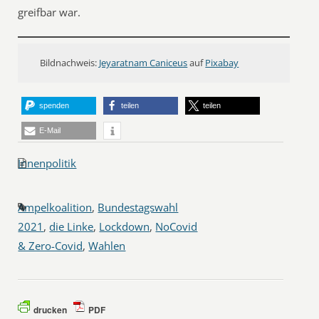
greifbar war.
Bildnachweis:
Jeyaratnam Caniceus
auf
Pixabay
spenden
teilen
teilen
E-Mail
Innenpolitik
Ampelkoalition
,
Bundestagswahl
2021
,
die Linke
,
Lockdown
,
NoCovid
& Zero-Covid
,
Wahlen
drucken
PDF