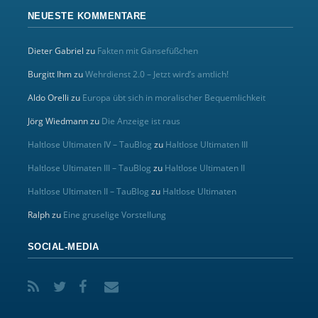
NEUESTE KOMMENTARE
Dieter Gabriel
zu
Fakten mit Gänsefüßchen
Burgitt Ihm
zu
Wehrdienst 2.0 – Jetzt wird’s amtlich!
Aldo Orelli
zu
Europa übt sich in moralischer Bequemlichkeit
Jörg Wiedmann
zu
Die Anzeige ist raus
Haltlose Ultimaten IV – TauBlog
zu
Haltlose Ultimaten III
Haltlose Ultimaten III – TauBlog
zu
Haltlose Ultimaten II
Haltlose Ultimaten II – TauBlog
zu
Haltlose Ultimaten
Ralph
zu
Eine gruselige Vorstellung
SOCIAL-MEDIA