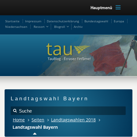
Hauptmenü
Startseite
Impressum
Datenschutzerklärung
Bundestagswahl
Europa
Niedersachsen
Ressort
Blogroll
Archiv
Landtagswahl Bayern
Home
Seiten
Landtagswahlen 2018
Landtagswahl Bayern