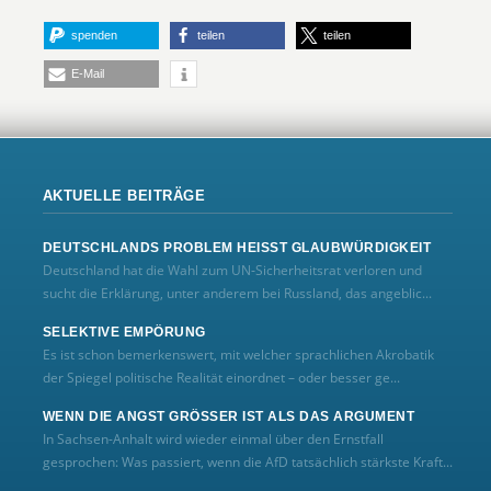
spenden
teilen
teilen
E-Mail
AKTUELLE BEITRÄGE
DEUTSCHLANDS PROBLEM HEISST GLAUBWÜRDIGKEIT
Deutschland hat die Wahl zum UN‑Sicherheitsrat verloren und
sucht die Erklärung, unter anderem bei Russland, das angeblic...
SELEKTIVE EMPÖRUNG
Es ist schon bemerkenswert, mit welcher sprachlichen Akrobatik
der Spiegel politische Realität einordnet – oder besser ge...
WENN DIE ANGST GRÖSSER IST ALS DAS ARGUMENT
In Sachsen-Anhalt wird wieder einmal über den Ernstfall
gesprochen: Was passiert, wenn die AfD tatsächlich stärkste Kraft...