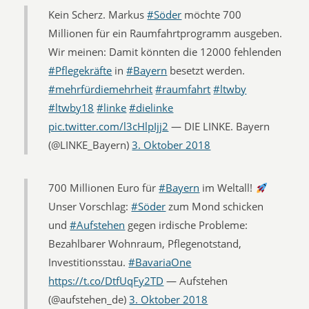
Kein Scherz. Markus
#Söder
möchte 700
Millionen für ein Raumfahrtprogramm ausgeben.
Wir meinen: Damit könnten die 12000 fehlenden
#Pflegekräfte
in
#Bayern
besetzt werden.
#mehrfürdiemehrheit
#raumfahrt
#ltwby
#ltwby18
#linke
#dielinke
pic.twitter.com/l3cHlpIjj2
— DIE LINKE. Bayern
(@LINKE_Bayern)
3. Oktober 2018
700 Millionen Euro für
#Bayern
im Weltall!
Unser Vorschlag:
#Söder
zum Mond schicken
und
#Aufstehen
gegen irdische Probleme:
Bezahlbarer Wohnraum, Pflegenotstand,
Investitionsstau.
#BavariaOne
https://t.co/DtfUqFy2TD
— Aufstehen
(@aufstehen_de)
3. Oktober 2018