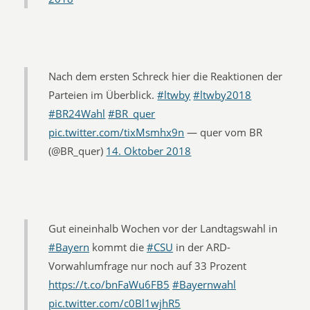
Nach dem ersten Schreck hier die Reaktionen der
Parteien im Überblick.
#ltwby
#ltwby2018
#BR24Wahl
#BR_quer
pic.twitter.com/tixMsmhx9n
— quer vom BR
(@BR_quer)
14. Oktober 2018
Gut eineinhalb Wochen vor der Landtagswahl in
#Bayern
kommt die
#CSU
in der ARD-
Vorwahlumfrage nur noch auf 33 Prozent
https://t.co/bnFaWu6FB5
#Bayernwahl
pic.twitter.com/c0Bl1wjhR5