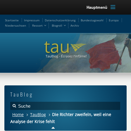
Hauptmenü
Startseite
Impressum
Datenschutzerklärung
Bundestagswahl
Europa
Niedersachsen
Ressort
Blogroll
Archiv
TauBlog
Home
TauBlog
Die Richter zweifeln, weil eine
Analyse der Krise fehlt