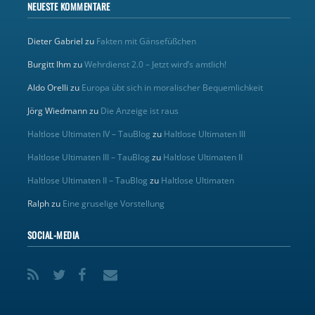
NEUESTE KOMMENTARE
Dieter Gabriel
zu
Fakten mit Gänsefüßchen
Burgitt Ihm
zu
Wehrdienst 2.0 – Jetzt wird’s amtlich!
Aldo Orelli
zu
Europa übt sich in moralischer Bequemlichkeit
Jörg Wiedmann
zu
Die Anzeige ist raus
Haltlose Ultimaten IV – TauBlog
zu
Haltlose Ultimaten III
Haltlose Ultimaten III – TauBlog
zu
Haltlose Ultimaten II
Haltlose Ultimaten II – TauBlog
zu
Haltlose Ultimaten
Ralph
zu
Eine gruselige Vorstellung
SOCIAL-MEDIA