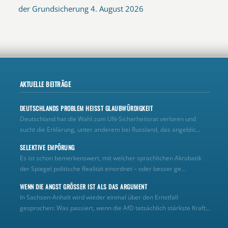
der Grundsicherung
4. August 2026
AKTUELLE BEITRÄGE
DEUTSCHLANDS PROBLEM HEISST GLAUBWÜRDIGKEIT
Deutschland hat die Wahl zum UN‑Sicherheitsrat verloren und
sucht die Erklärung, unter anderem bei Russland, das angeblic...
SELEKTIVE EMPÖRUNG
Es ist schon bemerkenswert, mit welcher sprachlichen Akrobatik
der Spiegel politische Realität einordnet – oder besser ge...
WENN DIE ANGST GRÖSSER IST ALS DAS ARGUMENT
In Sachsen-Anhalt wird wieder einmal über den Ernstfall
gesprochen: Was passiert, wenn die AfD tatsächlich stärkste Kraft...