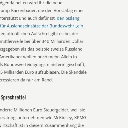
 Agenda helfen wird ihr die neue
ramp-Karrenbauer, die den Vorschlag einer
terstützt und auch dafür ist,
den bislang
 für Auslandseinsätze der Bundeswehr „ein
en öffentlichen Aufschrei gibt es bei der
mittlerweile bei über 340 Milliarden Dollar
sgegeben als das beispielsweise Russland
merikaner wollen noch mehr. Allein in
ls Bundesverteidigungsministerin geschafft,
45 Milliarden Euro aufzublasen. Die Skandale
eressieren da nur am Rand.
n Sprechzettel
derte Millionen Euro Steuergelder, weil sie
 Beratungsunternehmen wie McKinsey, KPMG
wirtschaft ist in diesem Zusammenhang die