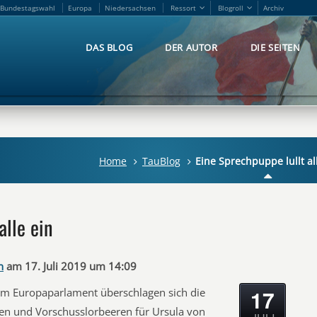
Bundestagswahl
Europa
Niedersachsen
Ressort
Blogroll
Archiv
Bundestagswahl
Europa
Niedersachsen
Ressort
Blogroll
Archiv
DAS BLOG
DER AUTOR
DIE SEITEN
DAS BLOG
DER AUTOR
DIE SEITEN
Home
TauBlog
Eine Sprechpuppe lullt al
alle ein
n
am 17. Juli 2019 um 14:09
17
im Europaparlament überschlagen sich die
en und Vorschusslorbeeren für Ursula von