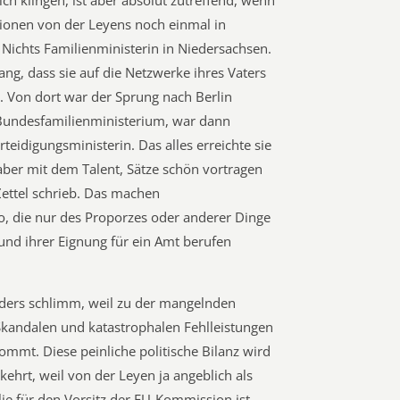
h klingen, ist aber absolut zutreffend, wenn
tionen von der Leyens noch einmal in
Nichts Familienministerin in Niedersachsen.
g, dass sie auf die Netzwerke ihres Vaters
. Von dort war der Sprung nach Berlin
 Bundesfamilienministerium, war dann
rteidigungsministerin. Das alles erreichte sie
aber mit dem Talent, Sätze schön vortragen
Zettel schrieb. Das machen
, die nur des Proporzes oder anderer Dinge
und ihrer Eignung für ein Amt berufen
nders schlimm, weil zu der mangelnden
Skandalen und katastrophalen Fehlleistungen
ommt. Diese peinliche politische Bilanz wird
ehrt, weil von der Leyen ja angeblich als
ie für den Vorsitz der EU-Kommission ist.