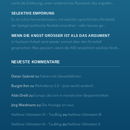
sucht die Erklärung, unter anderem bei Russland, das angeblic...
SELEKTIVE EMPÖRUNG
Es ist schon bemerkenswert, mit welcher sprachlichen Akrobatik
der Spiegel politische Realität einordnet – oder besser ge...
WENN DIE ANGST GRÖSSER IST ALS DAS ARGUMENT
In Sachsen-Anhalt wird wieder einmal über den Ernstfall
gesprochen: Was passiert, wenn die AfD tatsächlich stärkste Kraft...
NEUESTE KOMMENTARE
Dieter Gabriel
zu
Fakten mit Gänsefüßchen
Burgitt Ihm
zu
Wehrdienst 2.0 – Jetzt wird’s amtlich!
Aldo Orelli
zu
Europa übt sich in moralischer Bequemlichkeit
Jörg Wiedmann
zu
Die Anzeige ist raus
Haltlose Ultimaten IV – TauBlog
zu
Haltlose Ultimaten III
Haltlose Ultimaten III – TauBlog
zu
Haltlose Ultimaten II