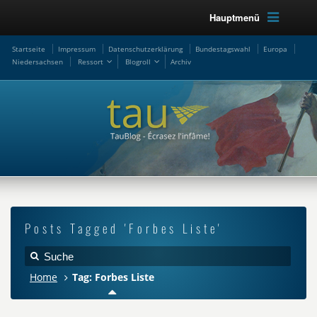
Hauptmenü
Startseite
Impressum
Datenschutzerklärung
Bundestagswahl
Europa
Niedersachsen
Ressort
Blogroll
Archiv
Posts Tagged 'Forbes Liste'
Home
Tag: Forbes Liste